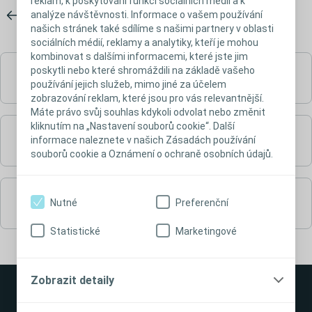
reklam, k poskytování funkcí sociálních médií a k
analýze návštěvnosti. Informace o vašem používání
našich stránek také sdílíme s našimi partnery v oblasti
sociálních médií, reklamy a analytiky, kteří je mohou
kombinovat s dalšími informacemi, které jste jim
poskytli nebo které shromáždili na základě vašeho
Intermitentní katétry a příslušenství
používání jejich služeb, mimo jiné za účelem
zobrazování reklam, které jsou pro vás relevantnější.
Máte právo svůj souhlas kdykoli odvolat nebo změnit
kliknutím na „Nastavení souborů cookie“. Další
Urinální sáčky a příslušenství
informace naleznete v našich Zásadách používání
souborů cookie a Oznámení o ochraně osobních údajů.
Urinální kondomy
Nutné
Preferenční
Statistické
Marketingové
Zobrazit detaily