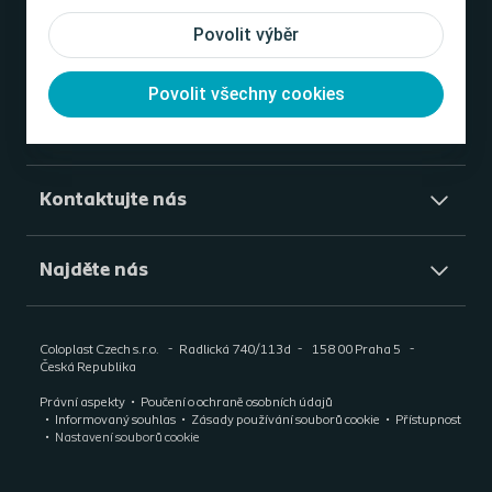
Povolit výběr
Pomůcky
Povolit všechny cookies
O nás
Kontaktujte nás
Najděte nás
Coloplast Czech s.r.o.
Radlická 740/113d
158 00 Praha 5
Česká Republika
Právní aspekty
Poučení o ochraně osobních údajů
Informovaný souhlas
Zásady používání souborů cookie
Přístupnost
Nastavení souborů cookie