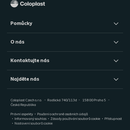
Pomůcky
O nás
Kontaktujte nás
Najděte nás
Coloplast Czech s.r.o.
Radlická 740/113d
158 00 Praha 5
Česká Republika
Právní aspekty
Poučení o ochraně osobních údajů
Informovaný souhlas
Zásady používání souborů cookie
Přístupnost
Nastavení souborů cookie