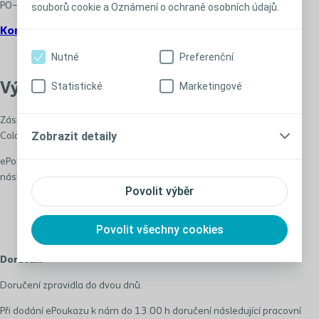
PO–PÁ 8.00–16.00 hod.
souborů cookie a Oznámení o ochraně osobních údajů.
Kontaktní formulář
Nutné
Preferenční
Statistické
Marketingové
Výdejna zdravotnických potřeb
Zásilková služba a výdej zdravotnických pomůcek od společnosti
Zobrazit detaily
Coloplast.
ePoukaz od vašeho lékaře (stačí 9místný kód) nám doručte jedním z
následujících způsobů:
Povolit výběr
E-mailem: poukaz@coloplast.cz
SMS nebo telefonicky: 774 781 780
Povolit všechny cookies
Prostřednictvím online formuláře >
Doručení
Doručení zpravidla do dvou dnů.
Při dodání ePoukazu k nám do 13.00 h doručení následující pracovní