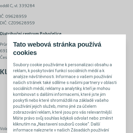
oddíl C, vl. 339284
IČ: 09628959
DIČ: CZ09628959
Distribuční centrum Pohořelice
Tato webová stránka používá
Průmyslová 1504
691 23 Pohořelice
cookies
Česko
Soubory cookie používáme k personalizaci obsahu a
reklam, k poskytování funkcí sociálních médií a k
Klientský servis Coloplast
analýze návštěvnosti. Informace o vašem používání
našich stránek také sdílíme s našimi partnery v oblasti
konzultace vyškolených zdravotních sester
sociálních médií, reklamy a analytiky, kteří je mohou
poradenství ohledně stomických a inkontinenčních pomůcek
kombinovat s dalšími informacemi, které jste jim
informace o úhradových limitech
poskytli nebo které shromáždili na základě vašeho
zdarma pomůcky k vyzkoušení
Katalog produktů Coloplast
používání jejich služeb, mimo jiné za účelem
časopis Helios, diskrétně balený, až domů, zdarma
zobrazování reklam, které jsou pro vás relevantnější.
Máte právo svůj souhlas kdykoli odvolat nebo změnit
služby terénních stomických sester
kliknutím na „Nastavení souborů cookie“. Další
Volejte bezplatnou linku:
800 100 416
informace naleznete v našich Zásadách používání