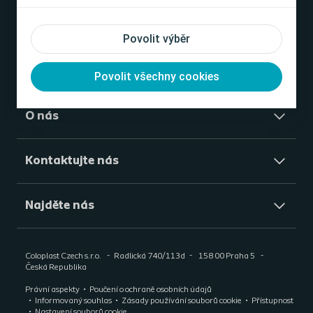
Povolit výběr
Pomůcky
Povolit všechny cookies
O nás
Kontaktujte nás
Najděte nás
Coloplast Czech s.r.o.
Radlická 740/113d
158 00 Praha 5
Česká Republika
Právní aspekty
Poučení o ochraně osobních údajů
Informovaný souhlas
Zásady používání souborů cookie
Přístupnost
Nastavení souborů cookie