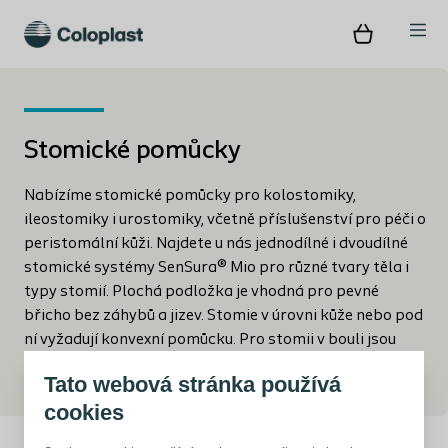
Stomické pomůcky
Nabízíme stomické pomůcky pro kolostomiky,
ileostomiky i urostomiky, včetně příslušenství pro péči o
peristomální kůži. Najdete u nás jednodílné i dvoudílné
stomické systémy SenSura® Mio pro různé tvary těla i
typy stomií. Plochá podložka je vhodná pro pevné
břicho bez záhybů a jizev. Stomie v úrovni kůže nebo pod
ní vyžadují konvexní pomůcku. Pro stomii v bouli jsou
ideální konkávní pomůcky.
Tato webová stránka používá
cookies