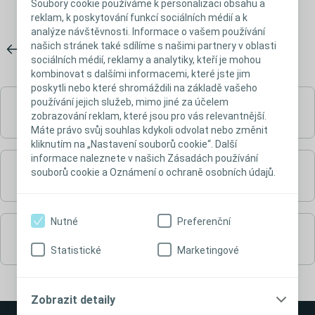
Soubory cookie používáme k personalizaci obsahu a
reklam, k poskytování funkcí sociálních médií a k
analýze návštěvnosti. Informace o vašem používání
našich stránek také sdílíme s našimi partnery v oblasti
sociálních médií, reklamy a analytiky, kteří je mohou
kombinovat s dalšími informacemi, které jste jim
poskytli nebo které shromáždili na základě vašeho
používání jejich služeb, mimo jiné za účelem
1dílné stomické sáčky
zobrazování reklam, které jsou pro vás relevantnější.
Máte právo svůj souhlas kdykoli odvolat nebo změnit
kliknutím na „Nastavení souborů cookie“. Další
informace naleznete v našich Zásadách používání
souborů cookie a Oznámení o ochraně osobních údajů.
2dílné stomické sáčky
Nutné
Preferenční
Stomické příslušenství
Statistické
Marketingové
Zobrazit detaily